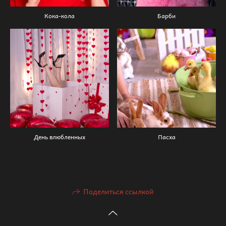
Кока-кола
Барби
День влюбленных
Пасха
Поделиться ссылкой